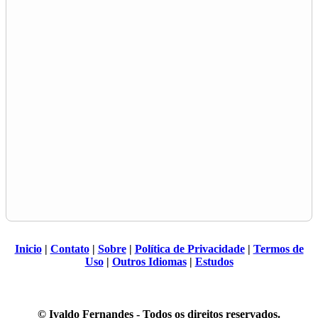
Inicio
|
Contato
|
Sobre
|
Política de Privacidade
|
Termos de
Uso
|
Outros Idiomas
|
Estudos
© Ivaldo Fernandes - Todos os direitos reservados.