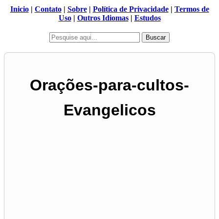
Inicio
|
Contato
|
Sobre
|
Política de Privacidade
|
Termos de
Uso
|
Outros Idiomas
|
Estudos
Buscar
Orações-para-cultos-
Evangelicos