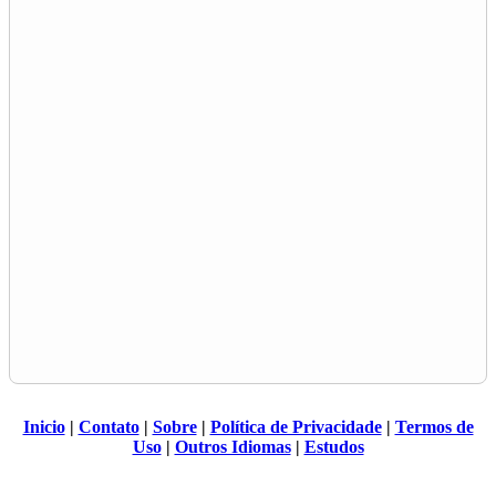
Inicio
|
Contato
|
Sobre
|
Política de Privacidade
|
Termos de
Uso
|
Outros Idiomas
|
Estudos