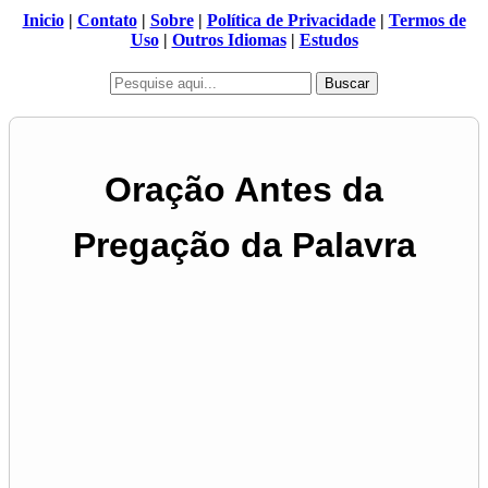
Inicio
|
Contato
|
Sobre
|
Política de Privacidade
|
Termos de
Uso
|
Outros Idiomas
|
Estudos
Buscar
Oração Antes da
Pregação da Palavra