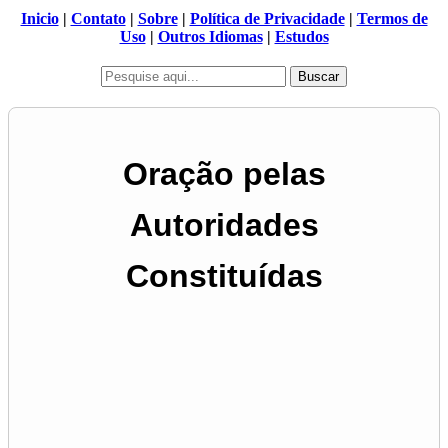
Inicio
|
Contato
|
Sobre
|
Política de Privacidade
|
Termos de
Uso
|
Outros Idiomas
|
Estudos
Buscar
Oração pelas
Autoridades
Constituídas