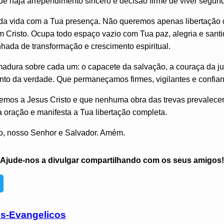
e haja arrependimento sincero e decisão firme de viver segun
ada vida com a Tua presença. Não queremos apenas libertação d
m Cristo. Ocupa todo espaço vazio com Tua paz, alegria e sant
ada de transformação e crescimento espiritual.
adura sobre cada um: o capacete da salvação, a couraça da jus
into da verdade. Que permaneçamos firmes, vigilantes e confian
mos a Jesus Cristo e que nenhuma obra das trevas prevalecer
 oração e manifesta a Tua libertação completa.
o, nosso Senhor e Salvador. Amém.
Ajude-nos a divulgar compartilhando com os seus amigos!
os-Evangelicos