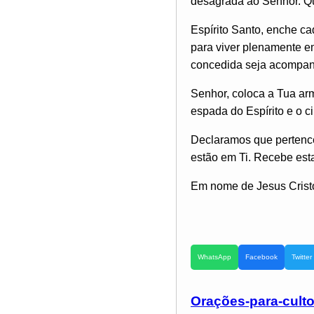
desagrada ao Senhor. Qu
Espírito Santo, enche c
para viver plenamente e
concedida seja acompanh
Senhor, coloca a Tua arm
espada do Espírito e o c
Declaramos que pertence
estão em Ti. Recebe esta
Em nome de Jesus Crist
WhatsApp
Facebook
Twitter
Orações-para-cult