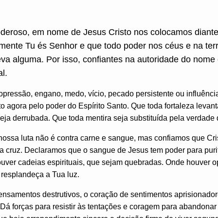
eroso, em nome de Jesus Cristo nos colocamos diante
ente Tu és Senhor e que todo poder nos céus e na terra
reva alguma. Por isso, confiantes na autoridade do nom
al.
opressão, engano, medo, vício, pecado persistente ou influênci
o agora pelo poder do Espírito Santo. Que toda fortaleza levant
ja derrubada. Que toda mentira seja substituída pela verdade 
ossa luta não é contra carne e sangue, mas confiamos que Cri
a cruz. Declaramos que o sangue de Jesus tem poder para purific
ver cadeias espirituais, que sejam quebradas. Onde houver o
 resplandeça a Tua luz.
pensamentos destrutivos, o coração de sentimentos aprisionado
Dá forças para resistir às tentações e coragem para abandonar