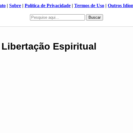
ato
|
Sobre
|
Política de Privacidade
|
Termos de Uso
|
Outros Idio
Buscar
Libertação Espiritual