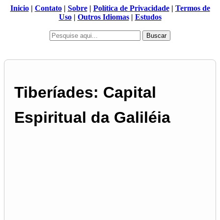
Inicio
|
Contato
|
Sobre
|
Política de Privacidade
|
Termos de
Uso
|
Outros Idiomas
|
Estudos
Buscar
Tiberíades: Capital
Espiritual da Galiléia