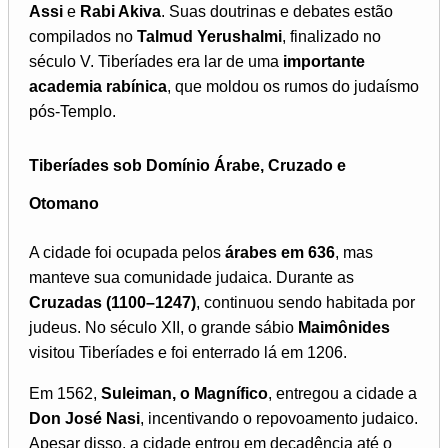
Assi
e
Rabi Akiva
. Suas doutrinas e debates estão
compilados no
Talmud Yerushalmi
, finalizado no
século V. Tiberíades era lar de uma
importante
academia rabínica
, que moldou os rumos do judaísmo
pós-Templo.
Tiberíades sob Domínio Árabe, Cruzado e
Otomano
A cidade foi ocupada pelos
árabes em 636
, mas
manteve sua comunidade judaica. Durante as
Cruzadas (1100–1247)
, continuou sendo habitada por
judeus. No século XII, o grande sábio
Maimônides
visitou Tiberíades e foi enterrado lá em 1206.
Em 1562,
Suleiman, o Magnífico
, entregou a cidade a
Don José Nasi
, incentivando o repovoamento judaico.
Apesar disso, a cidade entrou em decadência até o