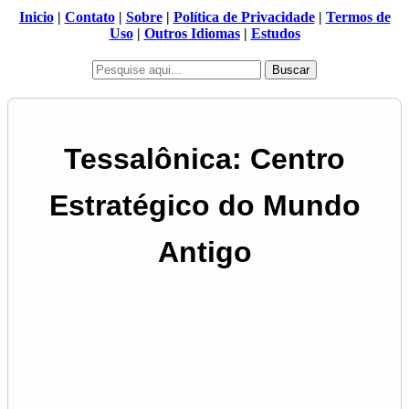
Inicio
|
Contato
|
Sobre
|
Política de Privacidade
|
Termos de
Uso
|
Outros Idiomas
|
Estudos
Buscar
Tessalônica: Centro
Estratégico do Mundo
Antigo