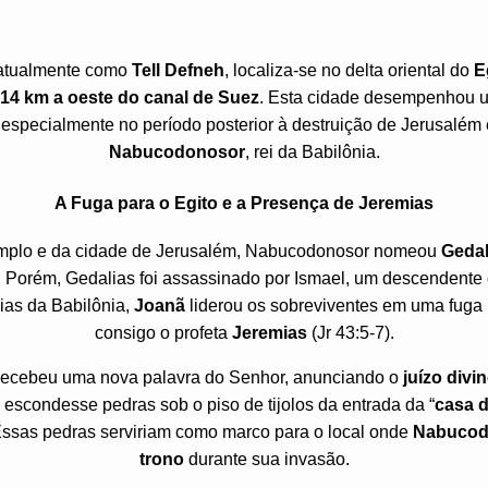
a atualmente como
Tell Defneh
, localiza-se no delta oriental do
E
14 km a oeste do canal de Suez
. Esta cidade desempenhou u
a, especialmente no período posterior à destruição de Jerusalé
Nabucodonosor
, rei da Babilônia.
A Fuga para o Egito e a Presença de Jeremias
emplo e da cidade de Jerusalém, Nabucodonosor nomeou
Gedal
Porém, Gedalias foi assassinado por Ismael, um descendente da
ias da Babilônia,
Joanã
liderou os sobreviventes em uma fuga 
consigo o profeta
Jeremias
(Jr 43:5-7).
 recebeu uma nova palavra do Senhor, anunciando o
juízo divi
 escondesse pedras sob o piso de tijolos da entrada da “
casa d
. Essas pedras serviriam como marco para o local onde
Nabucodo
trono
durante sua invasão.