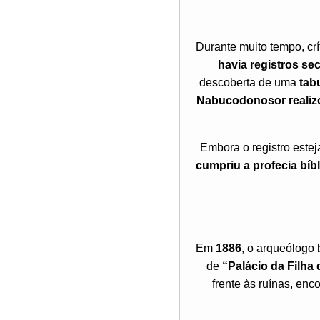
Durante muito tempo, cr
havia registros se
descoberta de uma
tab
Nabucodonosor realizo
Embora o registro estej
cumpriu a profecia bíbl
Em
1886
, o arqueólogo 
de
“Palácio da Filha
frente às ruínas, enc