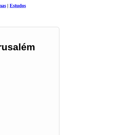
mas
|
Estudos
erusalém