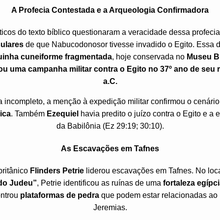
A Profecia Contestada e a Arqueologia Confirmadora
íticos do texto bíblico questionaram a veracidade dessa profec
culares
de que Nabucodonosor tivesse invadido o Egito. Essa dú
uinha cuneiforme fragmentada
, hoje conservada no
Museu Br
u uma campanha militar contra o Egito no 37º ano de seu 
a.C.
a incompleto, a menção à expedição militar confirmou o cenário
ica
. Também
Ezequiel
havia predito o juízo contra o Egito e a
da Babilônia (Ez 29:19; 30:10).
As Escavações em Tafnes
britânico
Flinders Petrie
liderou escavações em Tafnes. No loc
 do Judeu”
, Petrie identificou as ruínas de uma
fortaleza egípc
ontrou
plataformas de pedra
que podem estar relacionadas ao 
Jeremias.