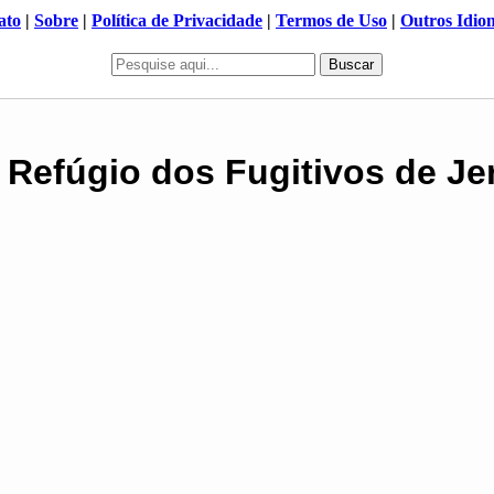
ato
|
Sobre
|
Política de Privacidade
|
Termos de Uso
|
Outros Idio
Buscar
 Refúgio dos Fugitivos de J