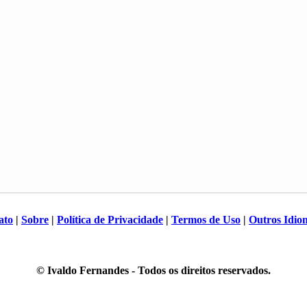
ato
|
Sobre
|
Política de Privacidade
|
Termos de Uso
|
Outros Idio
© Ivaldo Fernandes - Todos os direitos reservados.