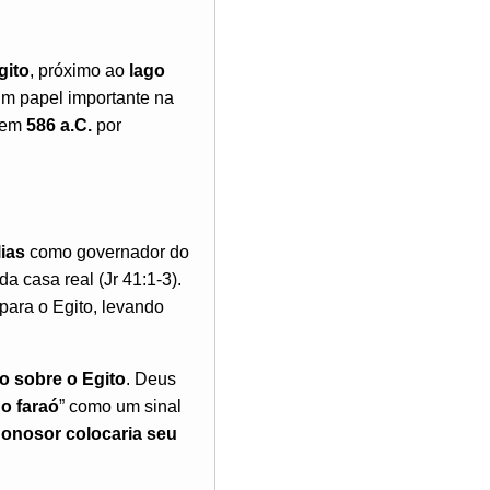
gito
, próximo ao
lago
m papel importante na
m em
586 a.C.
por
ias
como governador do
 casa real (Jr 41:1-3).
para o Egito, levando
no sobre o Egito
. Deus
o faraó
” como um sinal
nosor colocaria seu