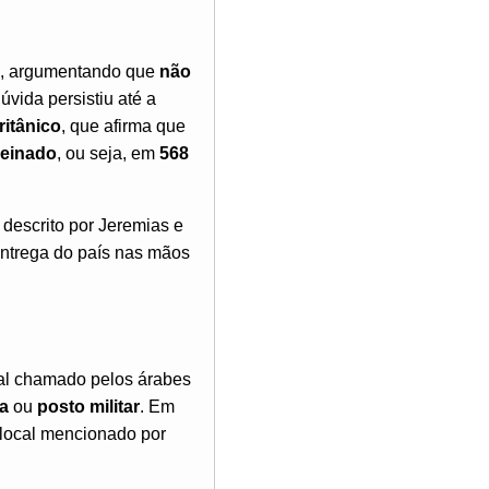
ia, argumentando que
não
vida persistiu até a
itânico
, que afirma que
reinado
, ou seja, em
568
 descrito por Jeremias e
 entrega do país nas mãos
al chamado pelos árabes
ia
ou
posto militar
. Em
local mencionado por