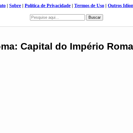
ato
|
Sobre
|
Política de Privacidade
|
Termos de Uso
|
Outros Idio
Buscar
ma: Capital do Império Rom