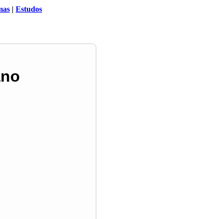
mas
|
Estudos
ano