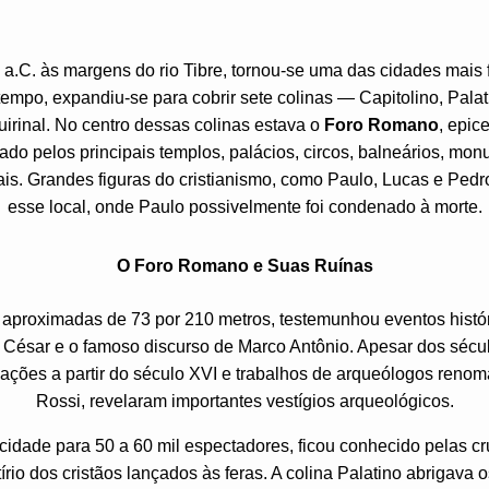
.C. às margens do rio Tibre, tornou-se uma das cidades mais 
tempo, expandiu-se para cobrir sete colinas — Capitolino, Palati
uirinal. No centro dessas colinas estava o
Foro Romano
, epic
rcado pelos principais templos, palácios, circos, balneários, mon
is. Grandes figuras do cristianismo, como Paulo, Lucas e Pedr
esse local, onde Paulo possivelmente foi condenado à morte.
O Foro Romano e Suas Ruínas
aproximadas de 73 por 210 metros, testemunhou eventos histó
o César e o famoso discurso de Marco Antônio. Apesar dos sécu
ções a partir do século XVI e trabalhos de arqueólogos reno
Rossi, revelaram importantes vestígios arqueológicos.
cidade para 50 a 60 mil espectadores, ficou conhecido pelas cr
írio dos cristãos lançados às feras. A colina Palatino abrigava o