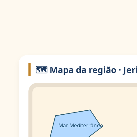
🗺️ Mapa da região · Je
Mar Mediterrâneo