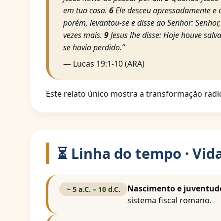
em tua casa.
6
Ele desceu apressadamente e o
porém, levantou-se e disse ao Senhor: Senhor
vezes mais.
9
Jesus lhe disse: Hoje houve salv
se havia perdido.”
— Lucas 19:1-10 (ARA)
Este relato único mostra a transformação radi
⏳ Linha do tempo · Vid
Nascimento e juventud
~ 5 a.C. – 10 d.C.
sistema fiscal romano.