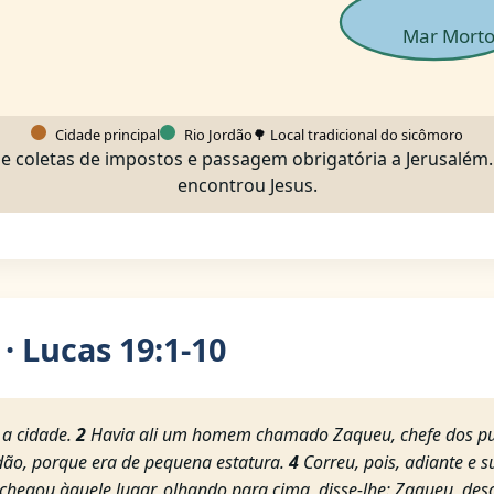
Mar Mort
Cidade principal
Rio Jordão
🌳 Local tradicional do sicômoro
de coletas de impostos e passagem obrigatória a Jerusalém. 
encontrou Jesus.
 · Lucas 19:1-10
 a cidade.
2
Havia ali um homem chamado Zaqueu, chefe dos publ
dão, porque era de pequena estatura.
4
Correu, pois, adiante e s
hegou àquele lugar, olhando para cima, disse-lhe: Zaqueu, desc