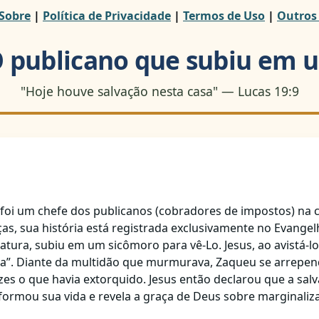
Sobre
|
Política de Privacidade
|
Termos de Uso
|
Outros
O publicano que subiu em 
"Hoje houve salvação nesta casa" — Lucas 19:9
) foi um chefe dos publicanos (cobradores de impostos) na c
as, sua história está registrada exclusivamente no Evangelh
tatura, subiu em um sicômoro para vê-Lo. Jesus, ao avistá-
casa”. Diante da multidão que murmurava, Zaqueu se arrep
zes o que havia extorquido. Jesus então declarou que a salv
formou sua vida e revela a graça de Deus sobre marginaliz