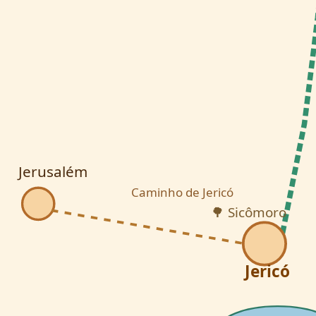
Jerusalém
Caminho de Jericó
🌳 Sicômoro
Jericó