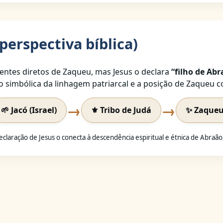
perspectiva bíblica)
dentes diretos de Zaqueu, mas Jesus o declara
“filho de Abr
o simbólica da linhagem patriarcal e a posição de Zaqueu
→
→
🌱 Jacó (Israel)
⚜️ Tribo de Judá
✨ Zaqueu 
eclaração de Jesus o conecta à descendência espiritual e étnica de Abraã