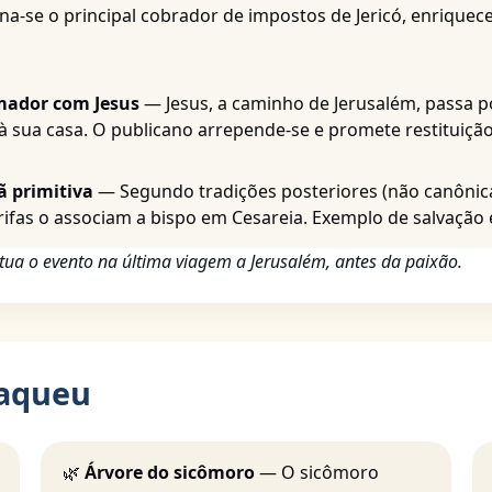
a-se o principal cobrador de impostos de Jericó, enriquec
mador com Jesus
— Jesus, a caminho de Jerusalém, passa p
 à sua casa. O publicano arrepende-se e promete restituiçã
ã primitiva
— Segundo tradições posteriores (não canônica
rifas o associam a bispo em Cesareia. Exemplo de salvação
itua o evento na última viagem a Jerusalém, antes da paixão.
Zaqueu
🌿
Árvore do sicômoro
— O sicômoro