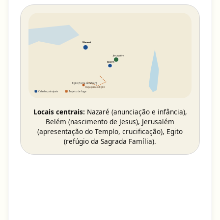
Nazaré
Jerusalém
Belém
Egito (Terra de Gósen)
Fuga para o Egito
Cidades principais
Trajeto de fuga
Locais centrais:
Nazaré (anunciação e infância),
Belém (nascimento de Jesus), Jerusalém
(apresentação do Templo, crucificação), Egito
(refúgio da Sagrada Família).