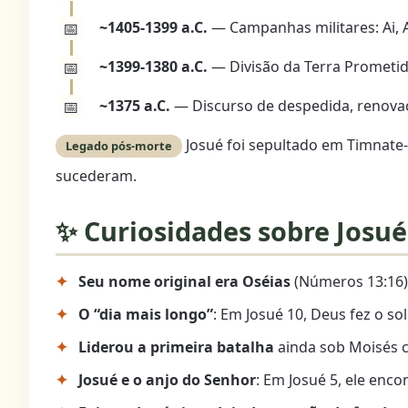
~1405-1399 a.C.
— Campanhas militares: Ai, 
~1399-1380 a.C.
— Divisão da Terra Prometida
~1375 a.C.
— Discurso de despedida, renovaç
Josué foi sepultado em Timnate-
Legado pós-morte
sucederam.
✨ Curiosidades sobre Josué
Seu nome original era Oséias
(Números 13:16)
O “dia mais longo”
: Em Josué 10, Deus fez o s
Liderou a primeira batalha
ainda sob Moisés c
Josué e o anjo do Senhor
: Em Josué 5, ele enc