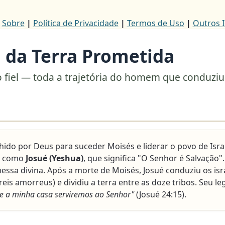
|
Sobre
|
Política de Privacidade
|
Termos de Uso
|
Outros 
a da Terra Prometida
o fiel — toda a trajetória do homem que conduziu 
colhido por Deus para suceder Moisés e liderar o povo de Is
u como
Josué (Yeshua)
, que significa "O Senhor é Salvação
ssa divina. Após a morte de Moisés, Josué conduziu os israe
reis amorreus) e dividiu a terra entre as doze tribos. Seu l
eu e a minha casa serviremos ao Senhor"
(Josué 24:15).