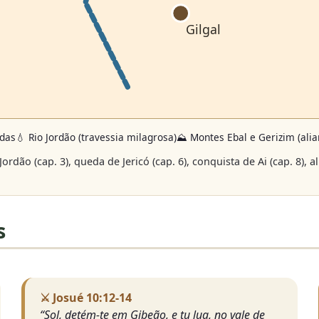
Gilgal
adas
💧 Rio Jordão (travessia milagrosa)
⛰️ Montes Ebal e Gerizim (alia
rdão (cap. 3), queda de Jericó (cap. 6), conquista de Ai (cap. 8),
s
⚔️ Josué 10:12-14
“Sol, detém-te em Gibeão, e tu lua, no vale de