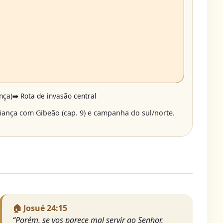
nça)
➡️ Rota de invasão central
 aliança com Gibeão (cap. 9) e campanha do sul/norte.
🏠 Josué 24:15
“Porém, se vos parece mal servir ao Senhor,