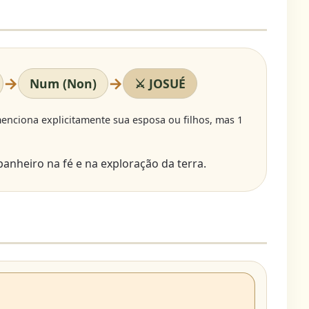
→
→
Num (Non)
⚔️ JOSUÉ
menciona explicitamente sua esposa ou filhos, mas 1
panheiro na fé e na exploração da terra.