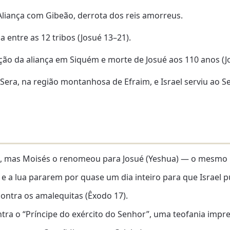
Aliança com Gibeão, derrota dos reis amorreus.
 entre as 12 tribos (Josué 13–21).
ão da aliança em Siquém e morte de Josué aos 110 anos (Jo
Sera, na região montanhosa de Efraim, e Israel serviu ao S
, mas Moisés o renomeou para Josué (Yeshua) — o mesmo 
ol e a lua pararem por quase um dia inteiro para que Israel
ontra os amalequitas (Êxodo 17).
ontra o “Príncipe do exército do Senhor”, uma teofania impr