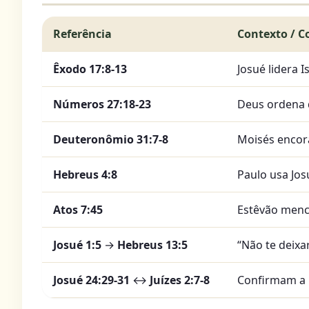
Referência
Contexto / C
Êxodo 17:8-13
Josué lidera I
Números 27:18-23
Deus ordena q
Deuteronômio 31:7-8
Moisés encoraj
Hebreus 4:8
Paulo usa Jos
Atos 7:45
Estêvão menci
Josué 1:5
→
Hebreus 13:5
“Não te deixa
Josué 24:29-31
↔
Juízes 2:7-8
Confirmam a m