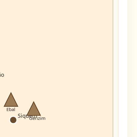
ão
Ebal
Siquém
Gerizim