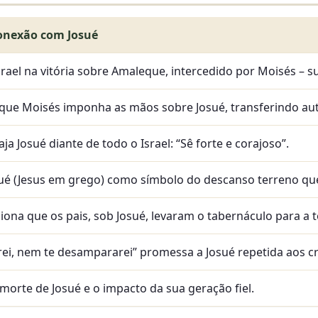
onexão com Josué
srael na vitória sobre Amaleque, intercedido por Moisés – su
ue Moisés imponha as mãos sobre Josué, transferindo autor
a Josué diante de todo o Israel: “Sê forte e corajoso”.
ué (Jesus em grego) como símbolo do descanso terreno que 
ona que os pais, sob Josué, levaram o tabernáculo para a t
rei, nem te desampararei” promessa a Josué repetida aos cr
orte de Josué e o impacto da sua geração fiel.