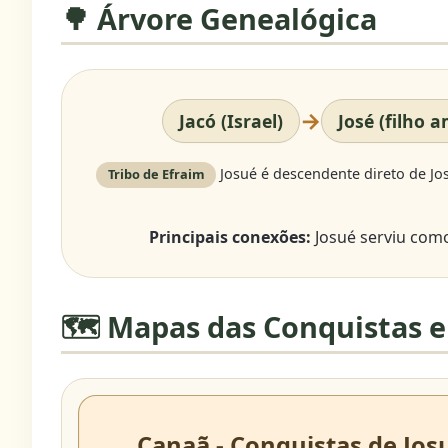
🌳 Árvore Genealógica
→
Jacó (Israel)
José (filho 
Josué é descendente direto de Jos
Tribo de Efraim
Principais conexões:
Josué serviu como 
🗺️ Mapas das Conquistas e
Canaã - Conquistas de Jos