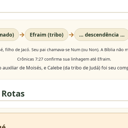
→
→
amado)
Efraim (tribo)
... descendência ...
é, filho de Jacó. Seu pai chamava-se Num (ou Non). A Bíblia não 
Crônicas 7:27 confirma sua linhagem até Efraim.
auxiliar de Moisés, e Calebe (da tribo de Judá) foi seu com
 Rotas
ué