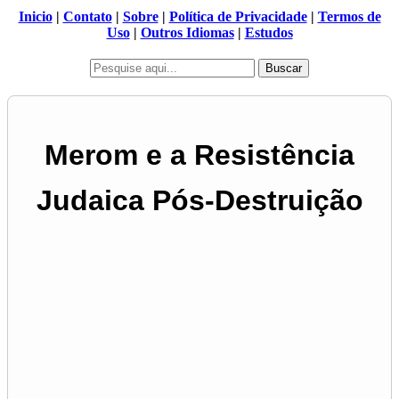
Inicio
|
Contato
|
Sobre
|
Política de Privacidade
|
Termos de
Uso
|
Outros Idiomas
|
Estudos
Buscar
Merom e a Resistência
Judaica Pós-Destruição