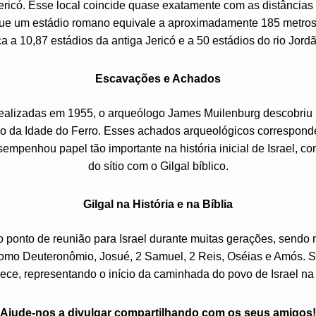
ericó. Esse local coincide quase exatamente com as distância
ue um estádio romano equivale a aproximadamente 185 metros. 
ca a 10,87 estádios da antiga Jericó e a 50 estádios do rio Jord
Escavações e Achados
alizadas em 1955, o arqueólogo James Muilenburg descobriu n
io da Idade do Ferro. Esses achados arqueológicos correspon
mpenhou papel tão importante na história inicial de Israel, co
do sítio com o Gilgal bíblico.
Gilgal na História e na Bíblia
 ponto de reunião para Israel durante muitas gerações, sendo
s como Deuteronômio, Josué, 2 Samuel, 2 Reis, Oséias e Amós. S
ece, representando o início da caminhada do povo de Israel na
Ajude-nos a divulgar compartilhando com os seus amigos!