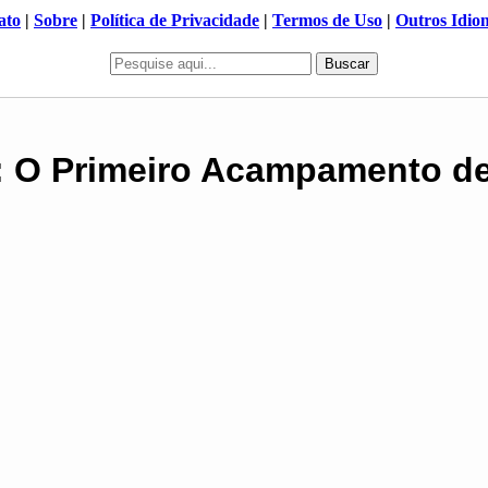
ato
|
Sobre
|
Política de Privacidade
|
Termos de Uso
|
Outros Idio
Buscar
: O Primeiro Acampamento de