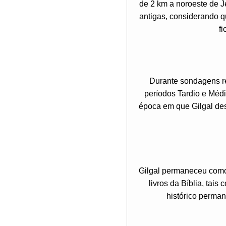
de 2 km a noroeste de J
antigas, considerando q
fi
Durante sondagens re
períodos Tardio e Méd
época em que Gilgal dese
Gilgal permaneceu como
livros da Bíblia, tai
histórico perman