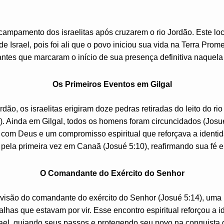
 acampamento dos israelitas após cruzarem o rio Jordão. Este loc
 de Israel, pois foi ali que o povo iniciou sua vida na Terra Prome
antes que marcaram o início de sua presença definitiva naquela 
Os Primeiros Eventos em Gilgal
dão, os israelitas erigiram doze pedras retiradas do leito do 
0). Ainda em Gilgal, todos os homens foram circuncidados (Jos
 com Deus e um compromisso espiritual que reforçava a ident
ela primeira vez em Canaã (Josué 5:10), reafirmando sua fé e 
O Comandante do Exército do Senhor
 visão do comandante do exército do Senhor (Josué 5:14), uma
alhas que estavam por vir. Esse encontro espiritual reforçou a 
ael, guiando seus passos e protegendo seu povo na conquista d