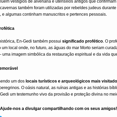
uem vestígios de alvenaria e utensílios antigos que confirmam
cavernas também foram utilizadas por rebeldes judeus durante 
., e algumas continham manuscritos e pertences pessoais.
rofética
histórica, En-Gedi também possui
significado profético
. O pro
 um local onde, no futuro, as águas do mar Morto seriam curada
uma imagem simbólica da restauração espiritual e da vida que D
emorável
 sendo um dos
locais turísticos e arqueológicos mais visitado
peregrinos. O oásis natural, as ruínas antigas e as histórias bí
edi um testemunho vivo da provisão e proteção divina no meio
Ajude-nos a divulgar compartilhando com os seus amigos!