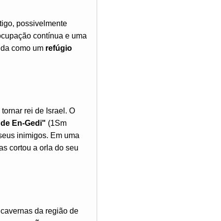
tigo, possivelmente
 ocupação contínua e uma
ecida como um
refúgio
 tornar rei de Israel. O
s de En-Gedi"
(1Sm
 seus inimigos. Em uma
s cortou a orla do seu
cavernas da região de