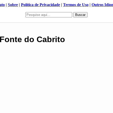
ato
|
Sobre
|
Política de Privacidade
|
Termos de Uso
|
Outros Idio
Buscar
 Fonte do Cabrito