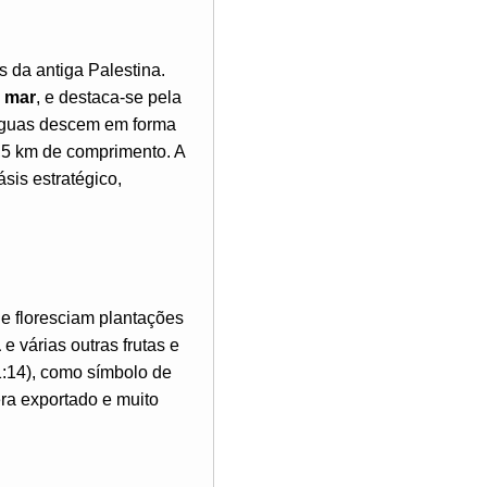
s da antiga Palestina.
o mar
, e destaca-se pela
águas descem em forma
1,5 km de comprimento. A
is estratégico,
de floresciam plantações
a
e várias outras frutas e
1:14), como símbolo de
era exportado e muito