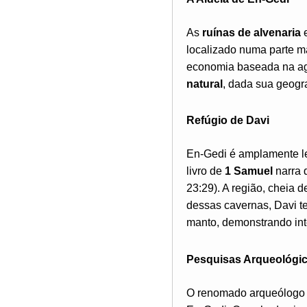
As
ruínas de alvenaria
e
localizado numa parte m
economia baseada na agr
natural
, dada sua geogr
Refúgio de Davi
En-Gedi é amplamente le
livro de
1 Samuel
narra 
23:29). A região, cheia 
dessas cavernas, Davi t
manto, demonstrando int
Pesquisas Arqueológi
O renomado arqueólogo 