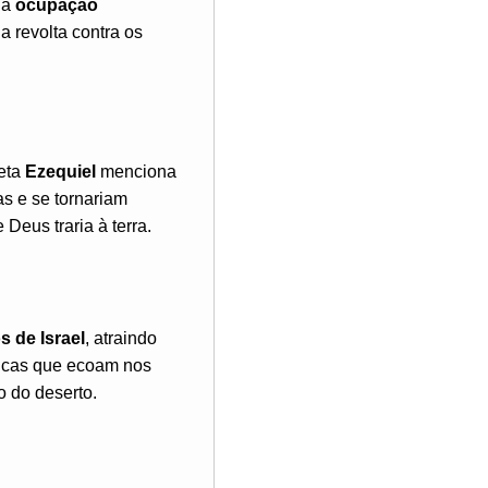
 a
ocupação
a revolta contra os
feta
Ezequiel
menciona
s e se tornariam
eus traria à terra.
s de Israel
, atraindo
blicas que ecoam nos
 do deserto.