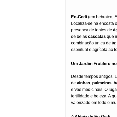
En-Gedi
(em hebraico,
E
Localiza-se na encosta o
presença de fontes de
á
de belas
cascatas
que i
combinação única de águ
espiritual e agrícola ao 
Um Jardim Frutífero no
Desde tempos antigos, 
de
vinhas
,
palmeiras
,
b
ervas medicinais. O lu
fertilidade e beleza. A 
valorizado em todo o mu
A Aldeia de En-Gedi