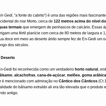
in Gedi
, “a fonte do cabrito”) é uma das regiões mais fascinante
cidental do mar Morto, cerca de
122 metros acima do nível d
guas termais
que emergem de penhascos de calcário. Essas 
rrigam uma fértil planície com cerca de 80 metros de largura e 
a doce em meio ao deserto árido sempre fez de En-Gedi um oás
longo dos séculos.
 Deserto
En-Gedi foi reconhecida como um verdadeiro
horto natural
, on
álsamo
,
alcachofras
,
cana-de-açúcar
,
melões
,
goma arábic
gar é mencionado com admiração no
Cântico dos Cânticos
(Ct 
qualidade do bálsamo extraído ali era tão elevada que o produto 
ndo antigo.