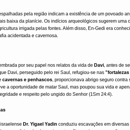
spalhadas pela região indicam a existência de um povoado an
ais baixa da planície. Os indícios arqueológicos sugerem uma
icultura irrigada pelas fontes. Além disso, En-Gedi era conh
afia acidentada e cavernosa.
mbrada por seu papel nos relatos da vida de
Davi
, antes de se
que Davi, perseguido pelo rei Saul, refugiou-se nas
"fortaleza
de
cavernas e penhascos
, proporcionava abrigo seguro contra
eve a oportunidade de matar Saul, mas poupou sua vida e apena
egridade e respeito pelo ungido do Senhor (1Sm 24:4).
cas
israelense
Dr. Yigael Yadin
conduziu escavações em diversas 