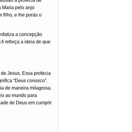
lusão à profecia de
a Maria pelo anjo
filho, e lhe porás o
enfatiza a concepção
4 reforça a ideia de que
de Jesus. Essa profecia
nifica “Deus conosco”.
ia de maneira milagrosa.
veio ao mundo para
idade de Deus em cumprir