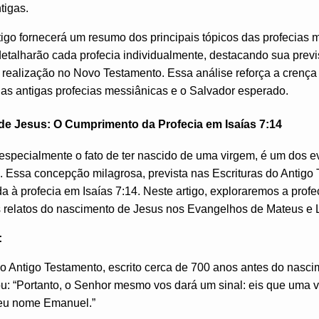
tigas.
rtigo fornecerá um resumo dos principais tópicos das profecias
etalharão cada profecia individualmente, destacando sua previ
realização no Novo Testamento. Essa análise reforça a crença 
das antigas profecias messiânicas e o Salvador esperado.
de Jesus: O Cumprimento da Profecia em Isaías 7:14
especialmente o fato de ter nascido de uma virgem, é um dos e
stã. Essa concepção milagrosa, prevista nas Escrituras do Antigo
 à profecia em Isaías 7:14. Neste artigo, exploraremos a profe
 relatos do nascimento de Jesus nos Evangelhos de Mateus e 
:
do Antigo Testamento, escrito cerca de 700 anos antes do nasc
ou: “Portanto, o Senhor mesmo vos dará um sinal: eis que uma 
 seu nome Emanuel.”