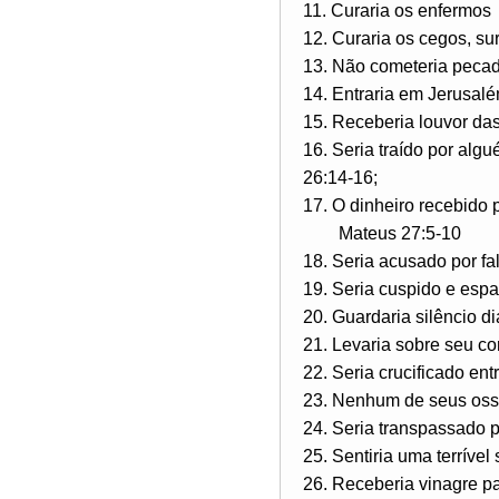
11. Curaria os enfermos
12. Curaria os cegos, su
13. Não cometeria pecad
14. Entraria em Jerusal
15. Receberia louvor da
16. Seria traído por alg
26:14-16;
17. O dinheiro recebido 
Mateus 27:5-10
18. Seria acusado por f
19. Seria cuspido e esp
20. Guardaria silêncio d
21. Levaria sobre seu c
22. Seria crucificado ent
23. Nenhum de seus oss
24. Seria transpassado 
25. Sentiria uma terríve
26. Receberia vinagre p