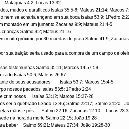
Malaquias 4:2; Lucas 13:32
rdos, mudos e paralíticos Isaías 35:5-6; Mateus 21:14; Marcos 7
o nem se acharia engano em sua boca Isaías 53:9; 1Pedro 2:2
ém montado em um jumento Zacarias 9:9; Mateus 21:4-5
s crianças Salmo 8:2; Mateus 21:16
uém muito próximo por 30 moedas de prata Salmo 41:9; Zacarias
por sua traição seria usado para a compra de um campo de olei
alsas testemunhas Salmo 35:11; Marcos 14:57-58
ancado Isaías 50:6; Mateus 26:67
iante de seus acusadores
Isaías 53:7; Marcos 15:4-5
orpo nossos pecados
Isaías 53:5; 1Pedro 2:24
re criminosos
Isaías 53:12; Marcos 15:27-28
os seria quebrado Êxodo 12:46; Salmo 22:17; Salmo 34:20;
Jo
pelas mãos e pés
Salmo 22:16; Zacarias 12:10;
Lucas 23:3
l sede na hora da morte Salmo 22:15; João 19:28
ara beber
Salmo 69:21;
Mateus 27:34; João 19:28-30