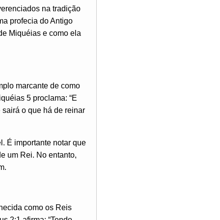
erenciados na tradição
ma profecia do Antigo
 de Miquéias e como ela
emplo marcante de como
iquéias 5 proclama: “E
 sairá o que há de reinar
l. É importante notar que
e um Rei. No entanto,
m.
hecida como os Reis
s 2:1 afirma: “Tendo,