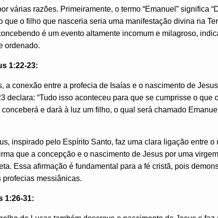
por várias razões. Primeiramente, o termo “Emanuel” significa
 que o filho que nasceria seria uma manifestação divina na Te
oncebendo é um evento altamente incomum e milagroso, indic
te ordenado.
s 1:22-23:
 a conexão entre a profecia de Isaías e o nascimento de Jesus
23 declara: “Tudo isso aconteceu para que se cumprisse o que 
m conceberá e dará à luz um filho, o qual será chamado Emanue
us, inspirado pelo Espírito Santo, faz uma clara ligação entre 
afirma que a concepção e o nascimento de Jesus por uma virgem 
ofeta. Essa afirmação é fundamental para a fé cristã, pois demon
 profecias messiânicas.
 1:26-31: