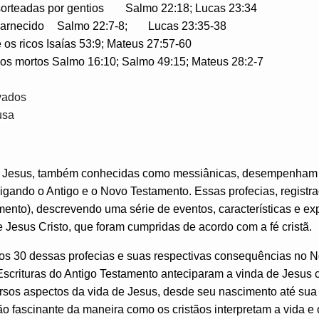
orteadas por gentios
Salmo 22:18; Lucas 23:34
carnecido
Salmo 22:7-8;
Lucas 23:35-38
e os ricos Isaías 53:9; Mateus 27:57-60
e os mortos Salmo 16:10; Salmo 49:15; Mateus 28:2-7
vados
usa
de Jesus, também conhecidas como messiânicas, desempenham 
, ligando o Antigo e o Novo Testamento. Essas profecias, registr
ento), descrevendo uma série de eventos, características e ex
e Jesus Cristo, que foram cumpridas de acordo com a fé cristã.
mos 30 dessas profecias e suas respectivas consequências no 
crituras do Antigo Testamento anteciparam a vinda de Jesus
rsos aspectos da vida de Jesus, desde seu nascimento até sua 
 fascinante da maneira como os cristãos interpretam a vida e 