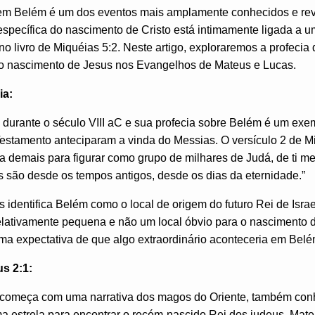
em Belém é um dos eventos mais amplamente conhecidos e rev
 específica do nascimento de Cristo está intimamente ligada a u
o livro de Miquéias 5:2. Neste artigo, exploraremos a profecia
do nascimento de Jesus nos Evangelhos de Mateus e Lucas.
ia:
u durante o século VIII aC e sua profecia sobre Belém é um ex
Testamento anteciparam a vinda do Messias. O versículo 2 de M
a demais para figurar como grupo de milhares de Judá, de ti me
ns são desde os tempos antigos, desde os dias da eternidade.”
s identifica Belém como o local de origem do futuro Rei de Israe
lativamente pequena e não um local óbvio para o nascimento d
ma expectativa de que algo extraordinário aconteceria em Belé
s 2:1:
começa com uma narrativa dos magos do Oriente, também con
 estrela para encontrar o recém-nascido Rei dos judeus. Mateu