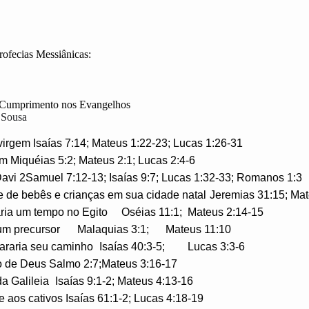
ofecias Messiânicas:
u Cumprimento nos Evangelhos
 Sousa
irgem Isaías 7:14; Mateus 1:22-23; Lucas 1:26-31
 Miquéias 5:2; Mateus 2:1; Lucas 2:4-6
Davi 2Samuel 7:12-13; Isaías 9:7; Lucas 1:32-33; Romanos 1:3
 de bebês e crianças em sua cidade natal
Jeremias 31:15; Mat
ria um tempo no Egito
Oséias 11:1;
Mateus 2:14-15
um precursor
Malaquias 3:1;
Mateus 11:10
araria seu caminho
Isaías 40:3-5;
Lucas 3:3-6
ho de Deus Salmo 2:7;Mateus 3:16-17
da Galileia
Isaías 9:1-2; Mateus 4:13-16
e aos cativos Isaías 61:1-2; Lucas 4:18-19