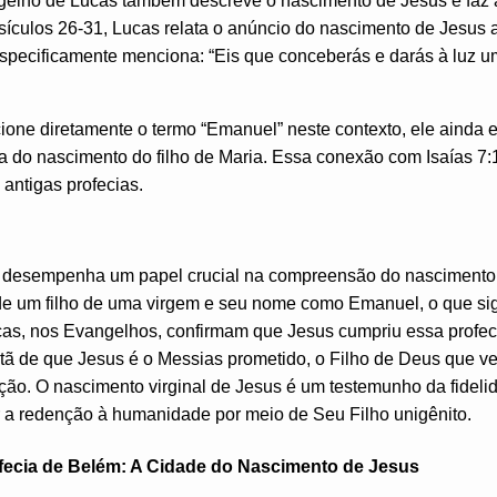
elho de Lucas também descreve o nascimento de Jesus e faz a
ersículos 26-31, Lucas relata o anúncio do nascimento de Jesus 
especificamente menciona: “Eis que conceberás e darás à luz um 
ne diretamente o termo “Emanuel” neste contexto, ele ainda 
a do nascimento do filho de Maria. Essa conexão com Isaías 7:1
 antigas profecias.
14 desempenha um papel crucial na compreensão do nascimento 
e um filho de uma virgem e seu nome como Emanuel, o que sig
as, nos Evangelhos, confirmam que Jesus cumpriu essa profec
istã de que Jesus é o Messias prometido, o Filho de Deus que 
ação. O nascimento virginal de Jesus é um testemunho da fidel
 a redenção à humanidade por meio de Seu Filho unigênito.
ecia de Belém: A Cidade do Nascimento de Jesus