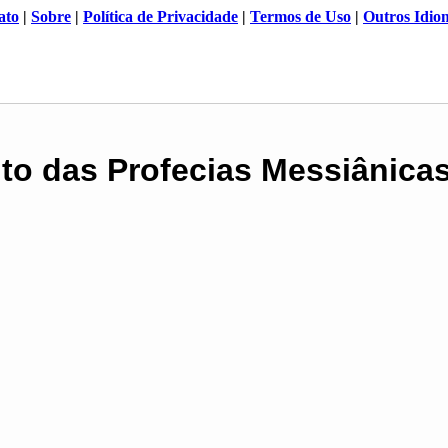
ato
|
Sobre
|
Política de Privacidade
|
Termos de Uso
|
Outros Idio
o das Profecias Messiânica