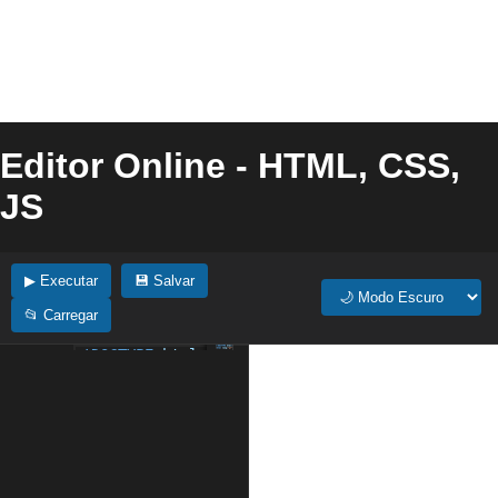
Editor Online - HTML, CSS,
JS
▶ Executar
💾 Salvar
📂 Carregar
<!DOCTYPE
html
>
1