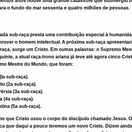
hentos anos houve uma grande catástrofe que submergiu o
ara o fundo do mar sessenta e quatro milhões de pessoas.
ada sub-raça presta uma contribuição especial à humanida
 prover o homem intelectual. A próxima sub-raça apresentar
b-raça, surge um Cristo. Em outras palavras: o Supremo Me
nte, a atual raça-trono ariana já teve até agora cinco Cris
mo Mestre do Mundo, que foram:
(I
a
sub-raça).
to (2
a
sub-raça).
érsia (3
a
sub-raça).
a (4
a
sub-raça).
tina (5
a
sub-raça).
mo que Cristo usou o corpo do discípulo chamado Jesus. Or
ifica que daqui a pouco teremos um novo Cristo. Dizem ainda