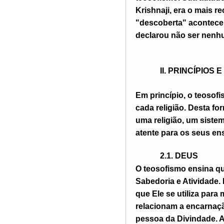
Krishnaji, era o mais r
"descoberta" aconteceu
declarou não ser nenhu
II. PRINCÍPIOS
Em princípio, o teosof
cada religião. Desta fo
uma religião, um sistem
atente para os seus e
2.1. D
EUS
O teosofismo ensina qu
Sabedoria e Atividade.
que Ele se utiliza para
relacionam a encarnaçã
pessoa da Divindade. A