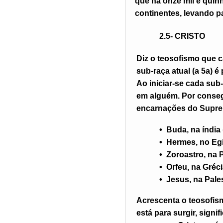
que há onze mil e quin
continentes, levando p
2.5- C
RISTO
Diz o teosofismo que c
sub-raça atual (a 5
a
) é
Ao iniciar-se cada su
em alguém. Por consegui
encarnações do Supre
•
Buda, na índia 
•
Hermes, no Egi
•
Zoroastro, na P
•
Orfeu, na Gréci
•
Jesus, na Pales
Acrescenta o teosofis
está para surgir, sign