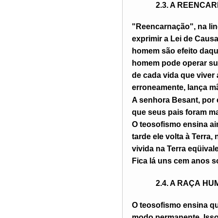
2.3. A R
EENCAR
"Reencarnação", na li
exprimir a Lei de Causa
homem são efeito daqu
homem pode operar sua
de cada vida que viver 
erroneamente, lança mã
A senhora Besant, por 
que seus pais foram ma
O teosofismo ensina a
tarde ele volta à Terr
vivida na Terra eqüival
Fica lá uns cem anos s
2.4. A R
AÇA
H
U
O teosofismo ensina qu
modo permanente. Isso 