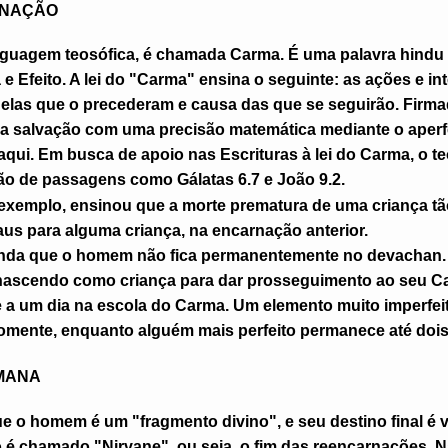
NAÇÃO
nguagem teosófica, é chamada Carma. É uma palavra hindu
 e Efeito. A lei do "Carma" ensina o seguinte: as ações e i
elas que o precederam e causa das que se seguirão. Firma
 salvação com uma precisão matemática mediante o aper
aqui. Em busca de apoio nas Escrituras à lei do Carma, o t
o de passagens como Gálatas 6.7 e João 9.2.
exemplo, ensinou que a morte prematura de uma criança tã
us para alguma criança, na encarnação anterior.
inda que o homem não fica permanentemente no devachan.
a, nascendo como criança para dar prosseguimento ao seu C
e a um dia na escola do Carma. Um elemento muito imperfeit
omente, enquanto alguém mais perfeito permanece até dois
MANA
e o homem é um "fragmento divino", e seu destino final é v
é chamado "Nirvane", ou seja, o fim das reencarnações. N