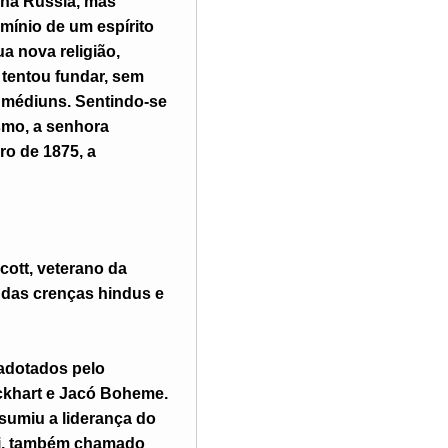
 na Rússia, mas
mínio de um espírito
a nova religião,
e tentou fundar, sem
e médiuns. Sentindo-se
smo, a senhora
o de 1875, a
cott, veterano da
 das crenças hindus e
 adotados pelo
ckhart e Jacó Boheme.
sumiu a liderança do
rti, também chamado