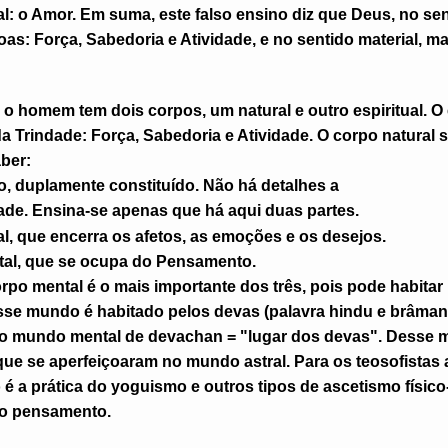
al: o Amor. Em suma, este falso ensino diz que Deus, no sent
s: Força, Sabedoria e Atividade, e no sentido material, ma
 homem tem dois corpos, um natural e outro espiritual. O e
Trindade: Força, Sabedoria e Atividade. O corpo natural 
aber:
co, duplamente constituído. Não há detalhes a
dade. Ensina-se apenas que há aqui duas partes.
al, que encerra os afetos, as emoções e os desejos.
tal, que se ocupa do Pensamento.
orpo mental é o mais importante dos três, pois pode habita
sse mundo é habitado pelos devas (palavra hindu e brâma
 o mundo mental de devachan = "lugar dos devas". Desse 
 que se aperfeiçoaram no mundo astral. Para os teosofistas
 é a prática do yoguismo e outros tipos de ascetismo físic
do pensamento.