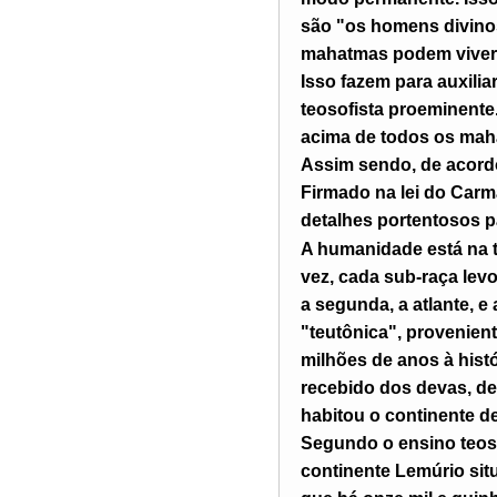
são "os homens divinos
mahatmas podem viver 
Isso fazem para auxil
teosofista proeminente
acima de todos os mah
Assim sendo, de acordo
Firmado na lei do Carm
detalhes portentosos p
A humanidade está na t
vez, cada sub-raça levo
a segunda, a atlante, e
"teutônica", provenient
milhões de anos à his
recebido dos devas, de 
habitou o continente d
Segundo o ensino teosóf
continente Lemúrio situ