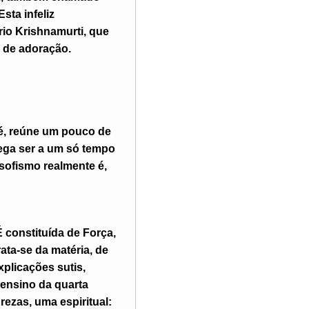
sta infeliz
rio Krishnamurti, que
o de adoração.
 é, reúne um pouco de
lega ser a um só tempo
osofismo realmente é,
 constituída de Força,
ata-se da matéria, de
xplicações sutis,
 ensino da quarta
ezas, uma espiritual: