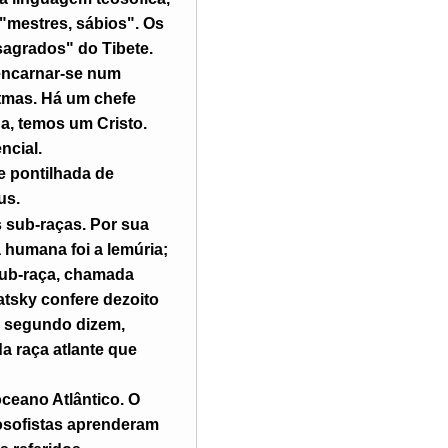
"mestres, sábios". Os
agrados" do Tibete.
encarnar-se num
tmas. Há um chefe
, temos um Cristo.
ncial.
e pontilhada de
us.
 sub-raças. Por sua
a humana foi a lemúria;
a sub-raça, chamada
atsky confere dezoito
 segundo dizem,
a raça atlante que
oceano Atlântico. O
eosofistas aprenderam