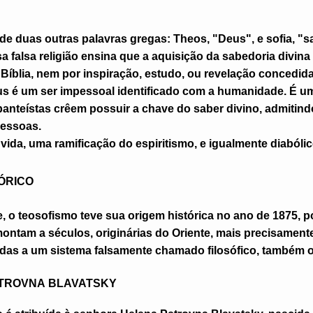
de duas outras palavras gregas: Theos, "Deus", e sofia, "sa
 falsa religião ensina que a aquisição da sabedoria divina
Bíblia, nem por inspiração, estudo, ou revelação concedida
s é um ser impessoal identificado com a humanidade. É um
anteístas crêem possuir a chave do saber divino, admitindo
pessoas.
ida, uma ramificação do espiritismo, e igualmente diabólic
TÓRICO
 o teosofismo teve sua origem histórica no ano de 1875, 
ontam a séculos, originárias do Oriente, mais precisamente 
das a um sistema falsamente chamado filosófico, também or
TROVNA
B
LAVATSKY