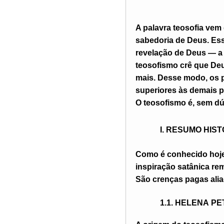
A palavra teosofia vem 
sabedoria de Deus. Essa
revelação de Deus — a 
teosofismo crê que Deu
mais. Desse modo, os p
superiores às demais 
O teosofismo é, sem dúv
I. RESUMO HIS
Como é conhecido hoje,
inspiração satânica rem
São crenças pagas alia
1.1. H
ELENA
P
E