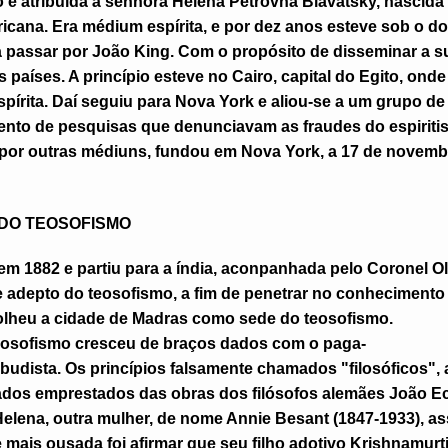
 é atribuída à senhora Helena Petrovna Blavatsky, nascida
ricana. Era médium espírita, e por dez anos esteve sob o do
 passar por João King. Com o propósito de disseminar a su
s países. A princípio esteve no Cairo, capital do Egito, ond
spírita. Daí seguiu para Nova York e aliou-se a um grupo d
nto de pesquisas que denunciavam as fraudes do espiriti
por outras médiuns, fundou em Nova York, a 17 de novembr
 DO
T
EOSOFISMO
m 1882 e partiu para a índia, aconpanhada pelo Coronel Ol
 e adepto do teosofismo, a fim de penetrar no conhecimento
colheu a cidade de Madras como sede do teosofismo.
eosofismo cresceu de braços dados com o paga-
 budista. Os princípios falsamente chamados "filosóficos",
ados emprestados das obras dos filósofos alemães João E
elena, outra mulher, de nome Annie Besant (1847-1933), as
e mais ousada foi afirmar que seu filho adotivo Krishnamu