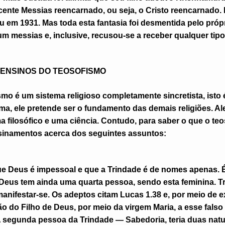
ecente Messias reencarnado, ou seja, o Cristo reencarnado. E
 em 1931. Mas toda esta fantasia foi desmentida pelo próp
m messias e, inclusive, recusou-se a receber qualquer tip
 E ENSINOS DO TEOSOFISMO
ismo é um sistema religioso completamente sincretista, isto
rma, ele pretende ser o fundamento das demais religiões. A
a filosófico e uma ciência. Contudo, para saber o que o te
nsinamentos acerca dos seguintes assuntos:
e Deus é impessoal e que a Trindade é de nomes apenas. É
 Deus tem ainda uma quarta pessoa, sendo esta feminina. Tr
 manifestar-se. Os adeptos citam Lucas 1.38 e, por meio de e
o do Filho de Deus, por meio da virgem Maria, a esse falso
 segunda pessoa da Trindade — Sabedoria, teria duas natur