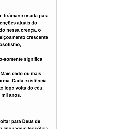
 e brâmane usada para
ntenções atuais do
do nessa crença, o
feiçoamento crescente
eosofismo,
o-somente significa
 Mais cedo ou mais
arma. Cada existência
o logo volta do céu.
 mil anos.
oltar para Deus de
a linguagem teosófica,