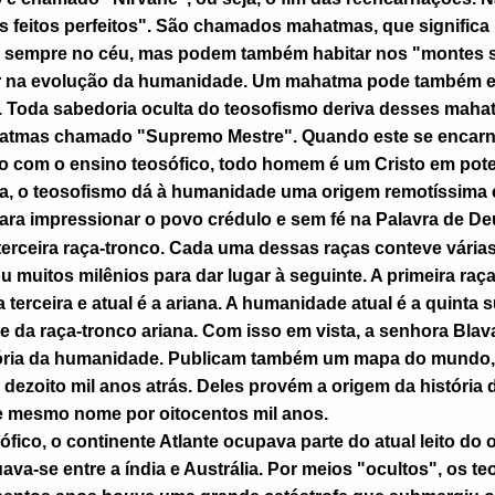
 feitos perfeitos". São chamados mahatmas, que significa 
sempre no céu, mas podem também habitar nos "montes s
iar na evolução da humanidade. Um mahatma pode também 
. Toda sabedoria oculta do teosofismo deriva desses maha
atmas chamado "Supremo Mestre". Quando este se encarna
 com o ensino teosófico, todo homem é um Cristo em pote
a, o teosofismo dá à humanidade uma origem remotíssima 
ara impressionar o povo crédulo e sem fé na Palavra de De
erceira raça-tronco. Cada uma dessas raças conteve várias
u muitos milênios para dar lugar à seguinte. A primeira raç
 a terceira e atual é a ariana. A humanidade atual é a quint
e da raça-tronco ariana. Com isso em vista, a senhora Blav
tória da humanidade. Publicam também um mapa do mundo,
dezoito mil anos atrás. Deles provém a origem da história d
e mesmo nome por oitocentos mil anos.
ico, o continente Atlante ocupava parte do atual leito do 
ava-se entre a índia e Austrália. Por meios "ocultos", os t