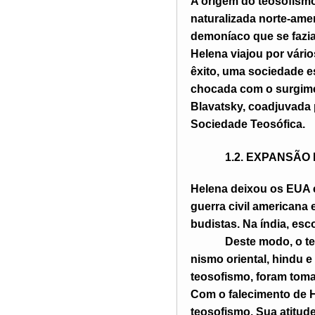
A origem do teosofismo
naturalizada norte-ame
demoníaco que se fazia
Helena viajou por vário
êxito, uma sociedade e
chocada com o surgime
Blavatsky, coadjuvada 
Sociedade Teosófica.
1.2. E
XPANSÃO
Helena deixou os EUA e
guerra civil americana
budistas. Na índia, es
Deste modo, o t
nismo oriental, hindu e
teosofismo, foram tom
Com o falecimento de H
teosofismo. Sua atitud