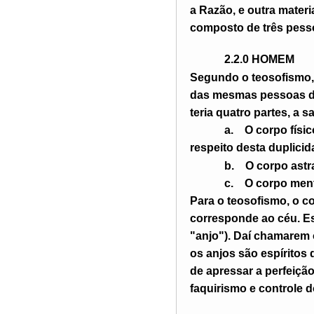
a Razão, e outra materi
composto de três pessoa
2.2.0 H
OMEM
Segundo o teosofismo, o
das mesmas pessoas da 
teria quatro partes, a s
a.
O corpo físi
respeito desta duplici
b.
O corpo astr
c.
O corpo men
Para o teosofismo, o c
corresponde ao céu. E
"anjo"). Daí chamarem
os anjos são espíritos
de apressar a perfeição
faquirismo e controle 