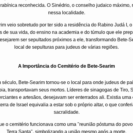
rabínica reconhecida. O Sinédrio, o conselho judaico máximo,
nessa localidade.
m veio sobretudo por ter sido a residência do Rabino Judá I, o
es de sua vida, do ensino na academia e do túmulo que ele prep
 desejarem ser sepultados próximos a ele, transformando Bete-
local de sepulturas para judeus de várias regiões.
A Importância do Cemitério de Bete-Searim
século, Bete-Searim tornou-se o local para onde judeus de pa
bia, transportavam seus mortos. Líderes de sinagogas de Tiro, 
erciantes e artesãos, desejavam ser enterrados ali. Existia uma
erra de Israel equivalia a estar sob o próprio altar, o que confe
sacralidade.
ue o cemitério funcionava como uma "reunião póstuma do povo 
Terra Santa", simbolizando a união mesmo após a morte.