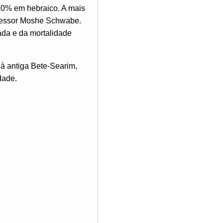
10% em hebraico. A mais
ofessor Moshe Schwabe.
tada e da mortalidade
à antiga Bete-Searim,
dade.