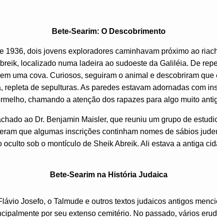
Bete-Searim: O Descobrimento
 1936, dois jovens exploradores caminhavam próximo ao riach
breik, localizado numa ladeira ao sudoeste da Galiléia. De re
em uma cova. Curiosos, seguiram o animal e descobriram que
, repleta de sepulturas. As paredes estavam adornadas com in
rmelho, chamando a atenção dos rapazes para algo muito anti
chado ao Dr. Benjamin Maisler, que reuniu um grupo de estudi
ram que algumas inscrições continham nomes de sábios judeus
 oculto sob o montículo de Sheik Abreik. Ali estava a antiga ci
Bete-Searim na História Judaica
Flávio Josefo, o Talmude e outros textos judaicos antigos me
ncipalmente por seu extenso cemitério. No passado, vários erudi