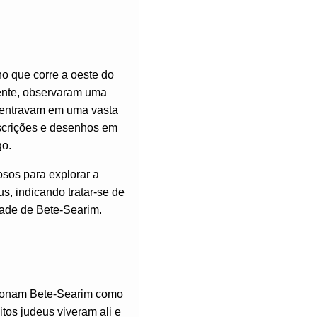
o que corre a oeste do
pente, observaram uma
 entravam em uma vasta
scrições e desenhos em
go.
osos para explorar a
, indicando tratar-se de
dade de Bete-Searim.
ncionam Bete-Searim como
tos judeus viveram ali e