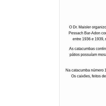
O Dr. Maisler organi
Pessach Bar-Adon como
entre 1936 e 1939,
As catacumbas continh
pátios possuíam mosai
Na catacumba número 11
Os caixões, feitos d