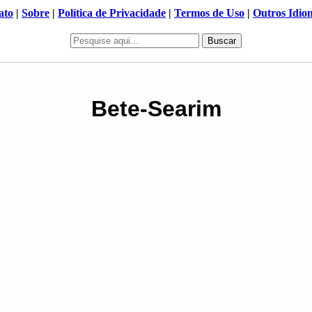
ato
|
Sobre
|
Política de Privacidade
|
Termos de Uso
|
Outros Idio
Buscar
Bete-Searim