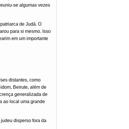
 reuniu-se algumas vezes
 patriarca de Judá. O
arou para si mesmo. Isso
Searim em um importante
íses distantes, como
Sidom, Beirute, além de
 crença generalizada de
ria ao local uma grande
judeu disperso fora da