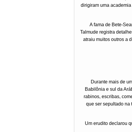
dirigiram uma academia 
A fama de Bete-Seari
Talmude registra detalh
atraiu muitos outros a
Durante mais de um 
Babilônia e sul da Ará
rabinos, escribas, com
que ser sepultado na t
Um erudito declarou q