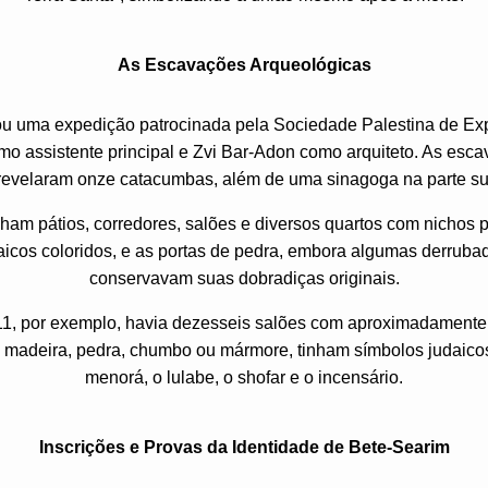
As Escavações Arqueológicas
zou uma expedição patrocinada pela Sociedade Palestina de Ex
 assistente principal e Zvi Bar-Adon como arquiteto. As esc
 revelaram onze catacumbas, além de uma sinagoga na parte sup
am pátios, corredores, salões e diversos quartos com nichos p
cos coloridos, e as portas de pedra, embora algumas derrubad
conservavam suas dobradiças originais.
, por exemplo, havia dezesseis salões com aproximadamente 
e madeira, pedra, chumbo ou mármore, tinham símbolos judaico
menorá, o lulabe, o shofar e o incensário.
Inscrições e Provas da Identidade de Bete-Searim