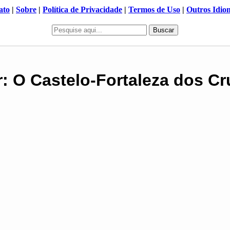
ato
|
Sobre
|
Política de Privacidade
|
Termos de Uso
|
Outros Idio
Buscar
r: O Castelo-Fortaleza dos C