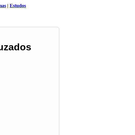
mas
|
Estudos
ruzados