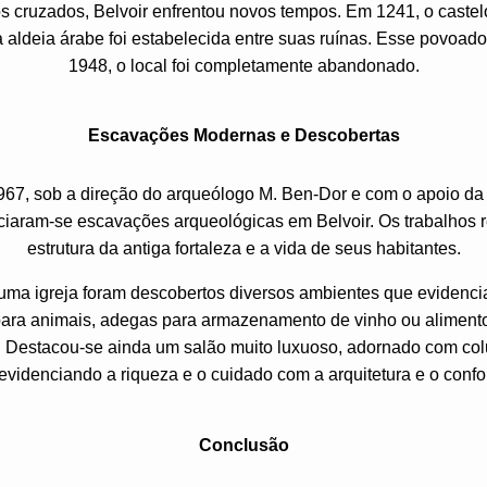
 cruzados, Belvoir enfrentou novos tempos. Em 1241, o castelo 
aldeia árabe foi estabelecida entre suas ruínas. Esse povoad
1948, o local foi completamente abandonado.
Escavações Modernas e Descobertas
67, sob a direção do arqueólogo M. Ben-Dor e com o apoio da A
ciaram-se escavações arqueológicas em Belvoir. Os trabalhos 
estrutura da antiga fortaleza e a vida de seus habitantes.
 uma igreja foram descobertos diversos ambientes que evidenc
 para animais, adegas para armazenamento de vinho ou alimento
 Destacou-se ainda um salão muito luxuoso, adornado com colun
evidenciando a riqueza e o cuidado com a arquitetura e o confor
Conclusão