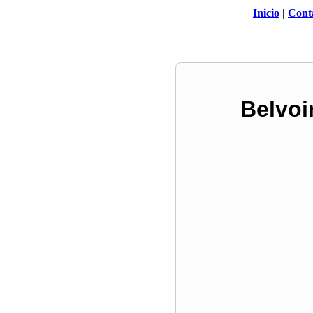
Inicio
|
Cont
Belvoi