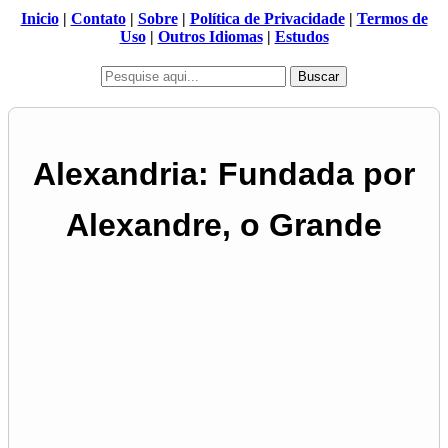
Inicio
|
Contato
|
Sobre
|
Política de Privacidade
|
Termos de
Uso
|
Outros Idiomas
|
Estudos
Buscar
Alexandria: Fundada por
Alexandre, o Grande