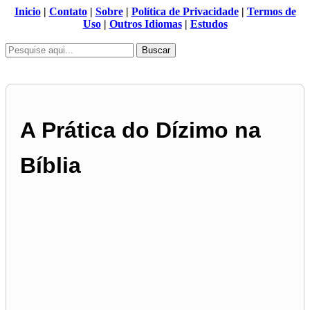
Inicio
|
Contato
|
Sobre
|
Política de Privacidade
|
Termos de
Uso
|
Outros Idiomas
|
Estudos
Buscar
A Prática do Dízimo na
Bíblia