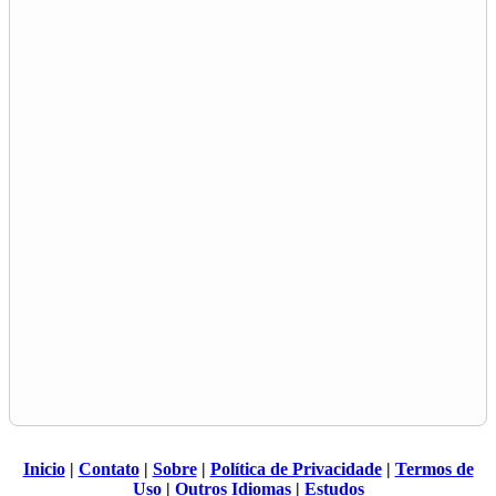
Inicio
|
Contato
|
Sobre
|
Política de Privacidade
|
Termos de
Uso
|
Outros Idiomas
|
Estudos