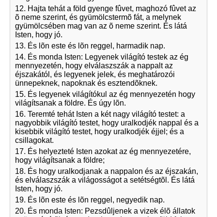
12. Hajta tehát a föld gyenge fûvet, maghozó fûvet az
õ neme szerint, és gyümölcstermõ fát, a melynek
gyümölcsében mag van az õ neme szerint. És látá
Isten, hogy jó.
13. És lõn este és lõn reggel, harmadik nap.
14. És monda Isten: Legyenek világító testek az ég
mennyezetén, hogy elválaszszák a nappalt az
éjszakától, és legyenek jelek, és meghatározói
ünnepeknek, napoknak és esztendõknek.
15. És legyenek világítókul az ég mennyezetén hogy
világítsanak a földre. És úgy lõn.
16. Teremté tehát Isten a két nagy világító testet: a
nagyobbik világító testet, hogy uralkodjék nappal és a
kisebbik világító testet, hogy uralkodjék éjjel; és a
csillagokat.
17. És helyezteté Isten azokat az ég mennyezetére,
hogy világítsanak a földre;
18. És hogy uralkodjanak a nappalon és az éjszakán,
és elválaszszák a világosságot a setétségtõl. És látá
Isten, hogy jó.
19. És lõn este és lõn reggel, negyedik nap.
20. És monda Isten: Pezsdûljenek a vizek élõ állatok