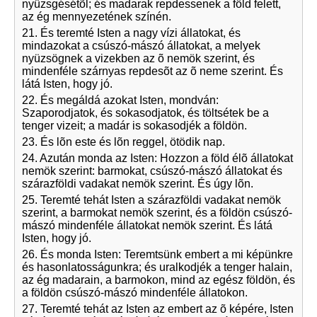
nyüzsgésétõl; és madarak repdessenek a föld felett,
az ég mennyezetének színén.
21. És teremté Isten a nagy vízi állatokat, és
mindazokat a csúszó-mászó állatokat, a melyek
nyüzsögnek a vizekben az õ nemök szerint, és
mindenféle szárnyas repdesõt az õ neme szerint. És
látá Isten, hogy jó.
22. És megáldá azokat Isten, mondván:
Szaporodjatok, és sokasodjatok, és töltsétek be a
tenger vizeit; a madár is sokasodjék a földön.
23. És lõn este és lõn reggel, ötödik nap.
24. Azután monda az Isten: Hozzon a föld élõ állatokat
nemök szerint: barmokat, csúszó-mászó állatokat és
szárazföldi vadakat nemök szerint. És úgy lõn.
25. Teremté tehát Isten a szárazföldi vadakat nemök
szerint, a barmokat nemök szerint, és a földön csúszó-
mászó mindenféle állatokat nemök szerint. És látá
Isten, hogy jó.
26. És monda Isten: Teremtsünk embert a mi képünkre
és hasonlatosságunkra; és uralkodjék a tenger halain,
az ég madarain, a barmokon, mind az egész földön, és
a földön csúszó-mászó mindenféle állatokon.
27. Teremté tehát az Isten az embert az õ képére, Isten