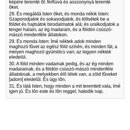
képére teremté õt: férfiúvá és asszonynyá teremté
õket.
28. És megáldá Isten õket, és monda nékik Isten:
Szaporodjatok és sokasodjatok, és töltsétek be a
földet és hajtsátok birodalmatok alá; és uralkodjatok a
tenger halain, az ég madarain, és a földön csúszó-
mászó mindenféle állatokon.
29. És monda Isten: Ímé néktek adok minden
maghozó fûvet az egész föld színén, és minden fát, a
melyen maghozó gyümölcs van; az legyen néktek
eledelül.
30. A föld minden vadainak pedig, és az ég minden
madarainak, és a földön csúszó-mászó mindenféle
állatoknak, a melyekben élõ lélek van, a zöld fûveket
[adom] eledelûl. És úgy lõn.
31. És látá Isten, hogy minden a mit teremtett vala, ímé
igen jó. És lõn este és lõn reggel, hatodik nap.