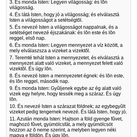
3. És monda Isten: Legyen világosság: és lõn
világosság.
4. És látá Isten, hogy jó a világosság; és elválasztá
Isten a világosságot a setétségtõl.
5. És nevezé Isten a világosságot nappalnak, és a
setétséget nevezé éjszakának: és lõn este és lõn
reggel, elsõ nap.
6. És monda Isten: Legyen mennyezet a víz között, a
mely elválaszsza a vizeket a vizektõl.
7. Teremté tehát Isten a mennyezetet, és elválasztá a
mennyezet alatt való vizeket, a mennyezet felett való
vizektõl. És úgy lõn.
8. És nevezé Isten a mennyezetet égnek: és lõn este,
és lõn reggel, második nap.
9. És monda Isten: Gyûljenek egybe az ég alatt való
vizek egy helyre, hogy tessék meg a száraz. És úgy
lõn.
10. És nevezé Isten a szárazat földnek; az egybegyûlt
vizeket pedig tengernek nevezé. És látá Isten, hogy jó.
11. Azután monda Isten: Hajtson a föld gyenge fûvet,
maghozó fûvet, gyümölcsfát, a mely gyümölcsöt
hozzon az õ neme szerint, a melyben legyen néki
magva e földön. És úgy lõn.