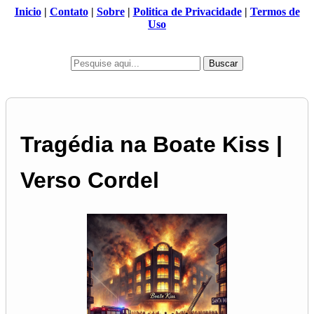
Inicio
|
Contato
|
Sobre
|
Politica de Privacidade
|
Termos de
Uso
Buscar
Tragédia na Boate Kiss |
Verso Cordel