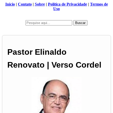
Inicio
|
Contato
|
Sobre
|
Politica de Privacidade
|
Termos de
Uso
Buscar
Pastor Elinaldo
Renovato | Verso Cordel