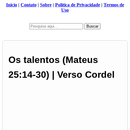
Inicio
|
Contato
|
Sobre
|
Politica de Privacidade
|
Termos de
Uso
Buscar
Os talentos (Mateus
25:14-30) | Verso Cordel