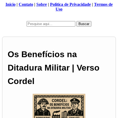
Inicio
|
Contato
|
Sobre
|
Politica de Privacidade
|
Termos de
Uso
Buscar
Os Benefícios na
Ditadura Militar | Verso
Cordel