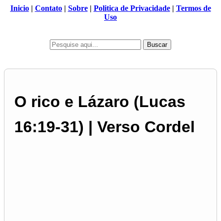
Inicio
|
Contato
|
Sobre
|
Politica de Privacidade
|
Termos de
Uso
Buscar
O rico e Lázaro (Lucas
16:19-31) | Verso Cordel