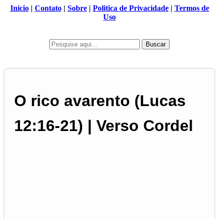
Inicio
|
Contato
|
Sobre
|
Politica de Privacidade
|
Termos de
Uso
Buscar
O rico avarento (Lucas
12:16-21) | Verso Cordel