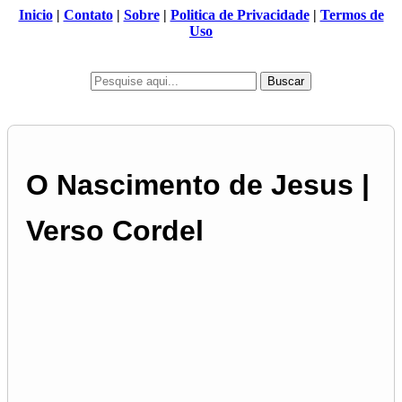
Inicio
|
Contato
|
Sobre
|
Politica de Privacidade
|
Termos de
Uso
Buscar
O Nascimento de Jesus |
Verso Cordel