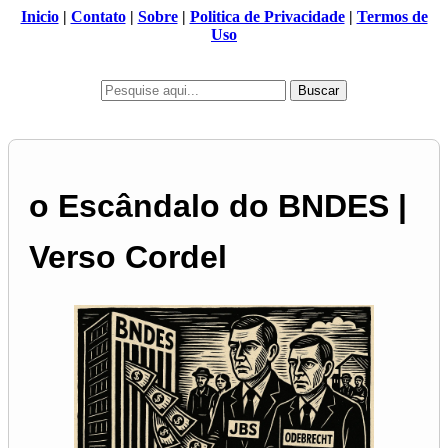
Inicio
|
Contato
|
Sobre
|
Politica de Privacidade
|
Termos de
Uso
Buscar
o Escândalo do BNDES |
Verso Cordel