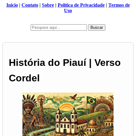
Inicio
|
Contato
|
Sobre
|
Politica de Privacidade
|
Termos de
Uso
Buscar
História do Piauí | Verso
Cordel