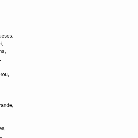
ueses,
i,
na,
.
rou,
rande,
es,
,