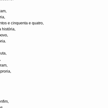
ram,
ia,
ntos e cinquenta e quatro,
história,
povo,
ria.
uta,
,
aram,
proria,
nfim,
as,