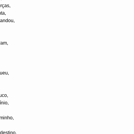
rças,
ta,
mandou,
ram,
gueu,
uco,
nio,
aminho,
,
destino.