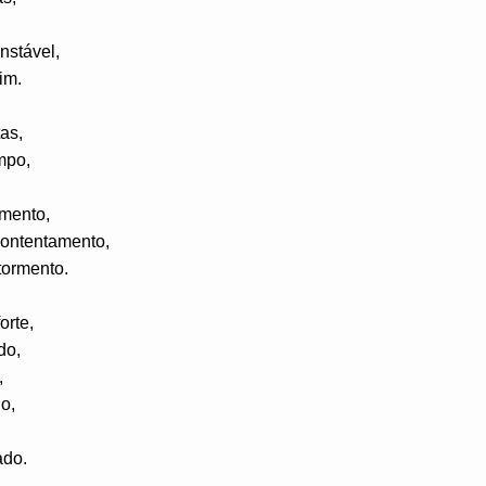
nstável,
im.
as,
mpo,
mento,
contentamento,
tormento.
orte,
do,
,
o,
ado.