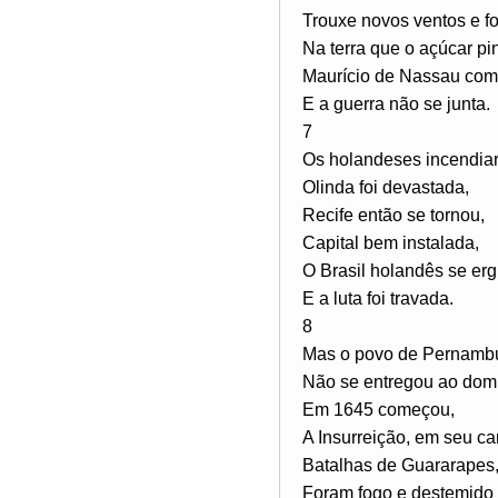
Trouxe novos ventos e fo
Na terra que o açúcar pin
Maurício de Nassau co
E a guerra não se junta.
7
Os holandeses incendia
Olinda foi devastada,
Recife então se tornou,
Capital bem instalada,
O Brasil holandês se er
E a luta foi travada.
8
Mas o povo de Pernamb
Não se entregou ao domí
Em 1645 começou,
A Insurreição, em seu c
Batalhas de Guararapes
Foram fogo e destemido 