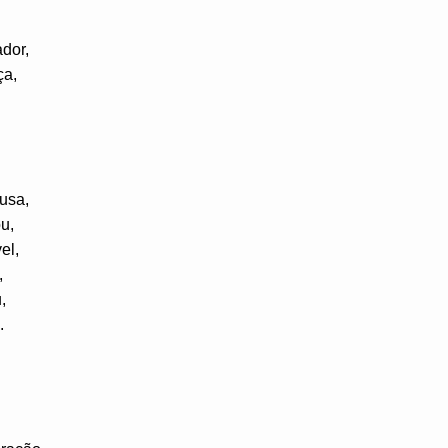
dor,
ça,
usa,
u,
el,
,
,
.