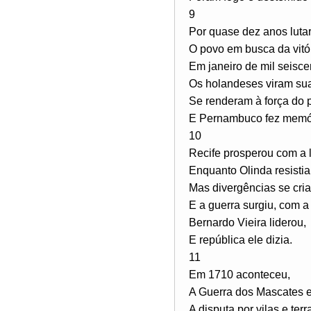
9
Por quase dez anos luta
O povo em busca da vitór
Em janeiro de mil seisce
Os holandeses viram sua 
Se renderam à força do 
E Pernambuco fez memó
10
Recife prosperou com a l
Enquanto Olinda resistia
Mas divergências se cri
E a guerra surgiu, com a 
Bernardo Vieira liderou,
E república ele dizia.
11
Em 1710 aconteceu,
A Guerra dos Mascates e
A disputa por vilas e terr