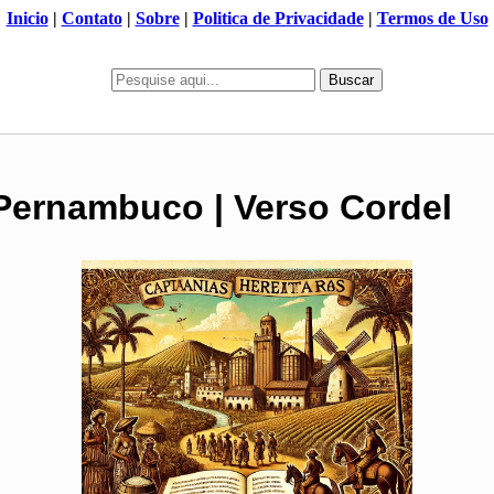
Inicio
|
Contato
|
Sobre
|
Politica de Privacidade
|
Termos de Uso
Buscar
Pernambuco | Verso Cordel