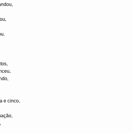
andou,
ou,
,
u.
tos,
nceu,
ndo,
a e cinco,
nação,
,