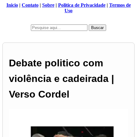
Inicio
|
Contato
|
Sobre
|
Politica de Privacidade
|
Termos de
Uso
Buscar
Debate politico com
violência e cadeirada |
Verso Cordel