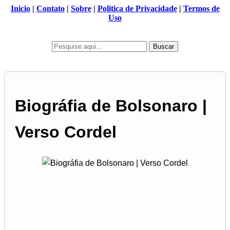
Inicio
|
Contato
|
Sobre
|
Politica de Privacidade
|
Termos de
Uso
Buscar
Biográfia de Bolsonaro |
Verso Cordel