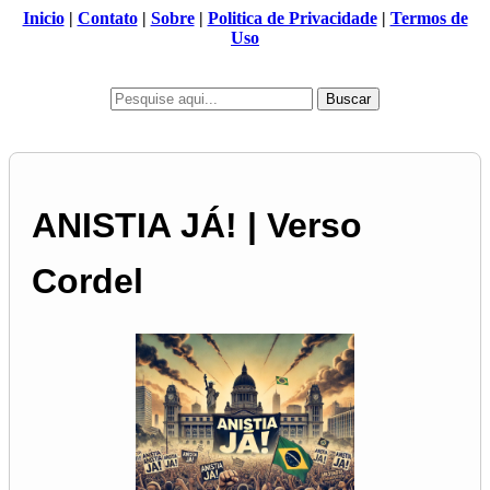
Inicio
|
Contato
|
Sobre
|
Politica de Privacidade
|
Termos de
Uso
Buscar
ANISTIA JÁ! | Verso
Cordel