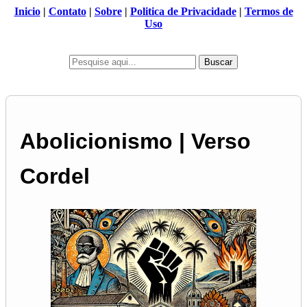
Inicio
|
Contato
|
Sobre
|
Politica de Privacidade
|
Termos de
Uso
Buscar
Abolicionismo | Verso
Cordel