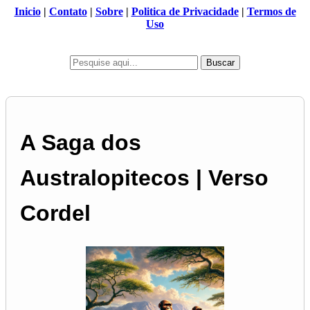
Inicio
|
Contato
|
Sobre
|
Politica de Privacidade
|
Termos de
Uso
Buscar
A Saga dos
Australopitecos | Verso
Cordel