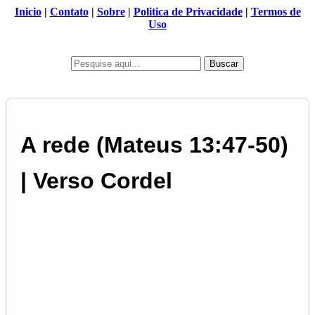
Inicio
|
Contato
|
Sobre
|
Politica de Privacidade
|
Termos de
Uso
Buscar
A rede (Mateus 13:47-50)
| Verso Cordel