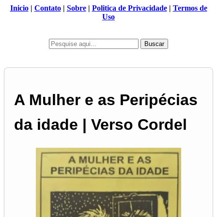
Inicio
|
Contato
|
Sobre
|
Politica de Privacidade
|
Termos de
Uso
Buscar
A Mulher e as Peripécias
da idade | Verso Cordel