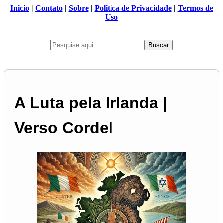
Inicio
|
Contato
|
Sobre
|
Politica de Privacidade
|
Termos de
Uso
Buscar
A Luta pela Irlanda |
Verso Cordel