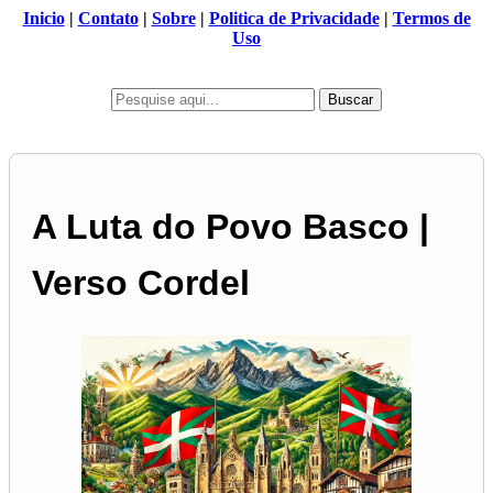
Inicio
|
Contato
|
Sobre
|
Politica de Privacidade
|
Termos de
Uso
Buscar
A Luta do Povo Basco |
Verso Cordel