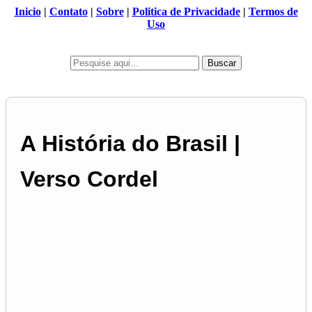
Inicio
|
Contato
|
Sobre
|
Politica de Privacidade
|
Termos de
Uso
Buscar
A História do Brasil |
Verso Cordel