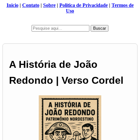
Inicio
|
Contato
|
Sobre
|
Politica de Privacidade
|
Termos de
Uso
Buscar
A História de João
Redondo | Verso Cordel