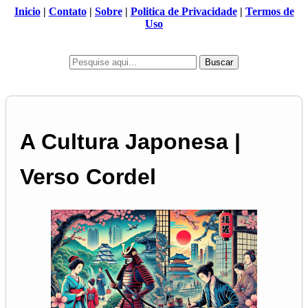
Inicio
|
Contato
|
Sobre
|
Politica de Privacidade
|
Termos de
Uso
Buscar
A Cultura Japonesa |
Verso Cordel