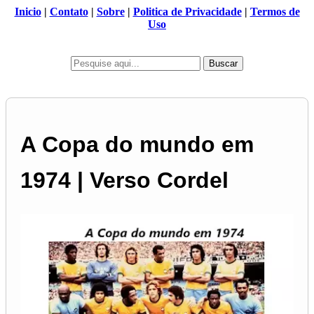
Inicio
|
Contato
|
Sobre
|
Politica de Privacidade
|
Termos de
Uso
Buscar
A Copa do mundo em
1974 | Verso Cordel