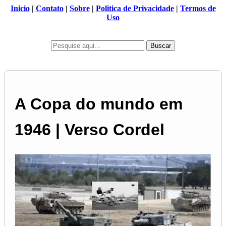
Inicio
|
Contato
|
Sobre
|
Politica de Privacidade
|
Termos de
Uso
Buscar
A Copa do mundo em
1946 | Verso Cordel