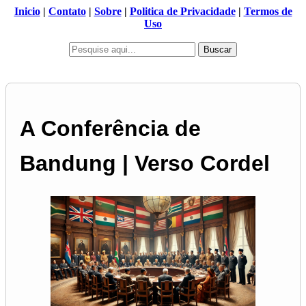
Inicio
|
Contato
|
Sobre
|
Politica de Privacidade
|
Termos de
Uso
Buscar
A Conferência de
Bandung | Verso Cordel