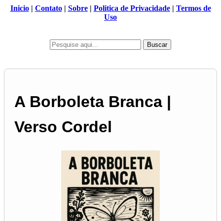
Inicio
|
Contato
|
Sobre
|
Politica de Privacidade
|
Termos de
Uso
Buscar
A Borboleta Branca |
Verso Cordel