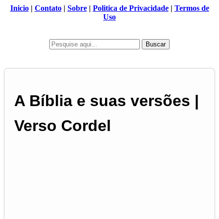
Inicio
|
Contato
|
Sobre
|
Politica de Privacidade
|
Termos de
Uso
Buscar
A Bíblia e suas versões |
Verso Cordel